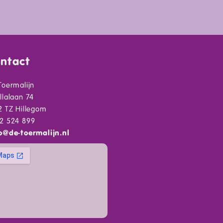
ntact
Toermalijn
llalaan 74
2 TZ Hillegom
2 524 899
o
@
de-toermalijn.nl