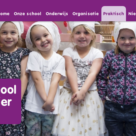
Home
Onze school
Onderwijs
Organisatie
Praktisch
Ni
ool
ier