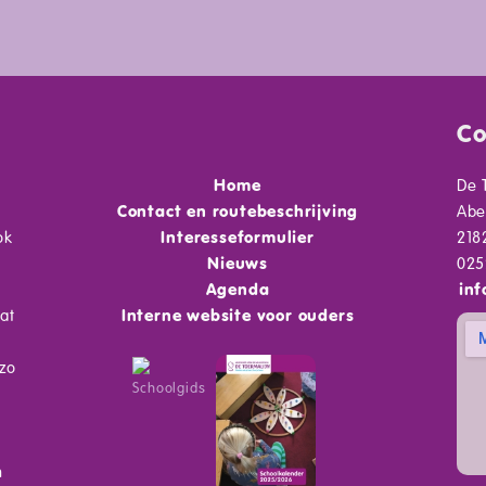
Co
Home
De 
Contact en routebeschrijving
Abe
ok
Interesseformulier
218
Nieuws
025
Agenda
inf
at
Interne website voor ouders
 zo
Schoolgids
n